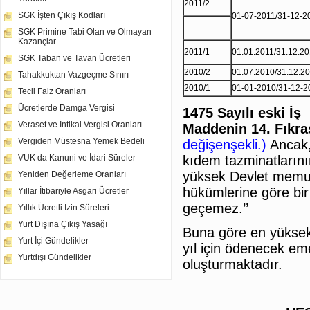
2011/2
SGK İşten Çıkış Kodları
01-07-2011/31-12-2
SGK Primine Tabi Olan ve Olmayan
Kazançlar
2011/1
01.01.2011/31.12.2
SGK Taban ve Tavan Ücretleri
2010/2
01.07.2010/31.12.2
Tahakkuktan Vazgeçme Sınırı
2010/1
01-01-2010/31-12-2
Tecil Faiz Oranları
Ücretlerde Damga Vergisi
1475 Sayılı eski İ
Veraset ve İntikal Vergisi Oranları
Maddenin 14. Fıkra
Vergiden Müstesna Yemek Bedeli
değişenşekli.)
Ancak, 
kıdem tazminatlarını
VUK da Kanuni ve İdari Süreler
yüksek Devlet memur
Yeniden Değerleme Oranları
hükümlerine göre bir 
Yıllar İtibariyle Asgari Ücretler
geçemez.’’
Yıllık Ücretli İzin Süreleri
Yurt Dışına Çıkış Yasağı
Buna göre en yüksek
Yurt İçi Gündelikler
yıl için ödenecek eme
Yurtdışı Gündelikler
oluşturmaktadır.