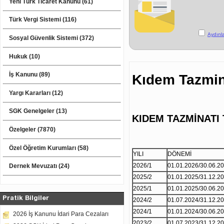
Yeni Türk Ticaret Kanunu (61)
Türk Vergi Sistemi (116)
Aydınl
Sosyal Güvenlik Sistemi (372)
Hukuk (10)
İş Kanunu (89)
Kıdem Tazmin
Yargı Kararları (12)
SGK Genelgeler (13)
KIDEM TAZMİNATI
Özelgeler (7870)
Özel Öğretim Kurumları (58)
YILI
DÖNEMİ
2026/1
01.01.2026/30.06.2
Dernek Mevuzatı (24)
2025/2
01.01.2025/31.12.2
2025/1
01.01.2025/30.06.2
Pratik Bilgiler
2024/2
01.07.2024/31.12.2
2024/1
01.01.2024/30.06.2
2026 İş Kanunu İdari Para Cezaları
2023/2
01.07.2023/31.12.2