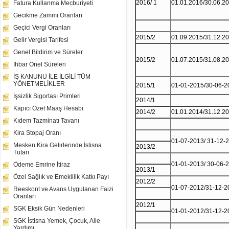
2016/ 1
01.01.2016/30.06.2
Fatura Kullanma Mecburiyeti
Gecikme Zammı Oranları
Geçici Vergi Oranları
2015/2
01.09.2015/31.12.2
Gelir Vergisi Tarifesi
Genel Bildirim ve Süreler
2015/2
01.07.2015/31.08.2
İhbar Önel Süreleri
İŞ KANUNU İLE İLGİLİ TÜM
YÖNETMELİKLER
2015/1
01-01-2015/30-06-2
İşsizlik Sigortası Primleri
2014/1
Kapıcı Özet Maaş Hesabı
2014/2
01.01.2014/31.12.2
Kıdem Tazminatı Tavanı
Kira Stopaj Oranı
01-07-2013/ 31-12-
Mesken Kira Gelirlerinde İstisna
2013/2
Tutarı
01-01-2013/ 30-06-
Ödeme Emrine İtiraz
2013/1
Özel Sağlık ve Emeklilik Katkı Payı
2012/2
01-07-2012/31-12-2
Reeskont ve Avans Uygulanan Faizi
Oranları
2012/1
SGK Eksik Gün Nedenleri
01-01-2012/31-12-2
SGK İstisna Yemek, Çocuk, Aile
Yardımı