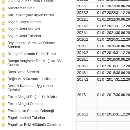
2026 SGK İdari Para Cezaları
2023/1
01.01.2023/30.06.2
Amortisman Sınırı
2022/2
01.07.2022/31.12.2
Arızi Kazançlara İlişkin İstisna
2022/1
01.01.2022/30.06.2
Asgari Geçim İndirimi
2021/2
01.07.2021/31.12.2
Asgari Ücret Maliyeti
2021/1
01.01.2021/30.06.2
Asgari Ücret Tutarları
2020/2
01.07.2020/31.12.2
Beyanname Verme ve Ödeme
2020/1
01.01.2020/30.06.2
Süreleri
2019/2
01.07.2019/31.12.2
Bilanço Esasında Defter Tutma
2019/1
01.01.2019/30.06.2
Damga Vergisine Tabi Kağıtlar-DV
Oranları
2018/2
01.07.2018/31.12.2
Dava Açma Süreleri
2018/1
01.01.2018/30.06.2
Değer Artış Kazançları İstisnası
2017/2
01.07.2017/31.12.2
Dernek Kanunda Uygulanan
Cezalar
2017/1
01.01.2017/30.06.2
Emlak Vergisi Değeri Yıllık Artış
Emlak Vergisi Oranları
Emzirme ve Cenaze Ödeneği
2016/2
01.07.2016/31.12.2
Engelli İndirimi Tutarları
Engelli ve Eski Hükümlü Çalıştırma