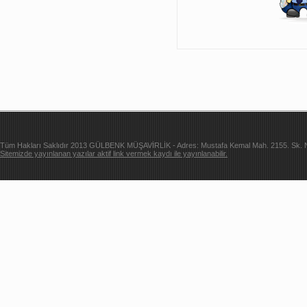
Tüm Hakları Saklıdır 2013 GÜLBENK MÜŞAVİRLİK - Adres: Mustafa Kemal Mah. 2155. Sk. Ne
Sitemizde yayınlanan yazılar aktif link vermek kaydı ile yayınlanabilir.