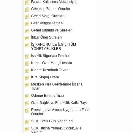
Fatura Kullanma Mecburiyeti
Gecikme Zammı Oranları
Geçici Vergi Oranları
Gelir Vergisi Tarifesi
Genel Bildirim ve Süreler
İhbar Önel Süreleri
İŞ KANUNU İLE İLGİLİ TÜM
YÖNETMELİKLER
İşsizlik Sigortası Primleri
Kapıcı Özet Maaş Hesabı
Kıdem Tazminatı Tavanı
Kira Stopaj Oranı
Mesken Kira Gelirlerinde İstisna
Tutarı
Ödeme Emrine İtiraz
Özel Sağlık ve Emeklilik Katkı Payı
Reeskont ve Avans Uygulanan Faizi
Oranları
SGK Eksik Gün Nedenleri
SGK İstisna Yemek, Çocuk, Aile
Yardımı