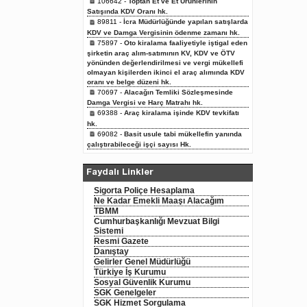
106642 -
Toptan Et ve Et Ürünlerinin
Satışında KDV Oranı hk.
89811 -
İcra Müdürlüğünde yapılan satışlarda
KDV ve Damga Vergisinin ödenme zamanı hk.
75897 -
Oto kiralama faaliyetiyle iştigal eden
şirketin araç alım-satımının KV, KDV ve ÖTV
yönünden değerlendirilmesi ve vergi mükellefi
olmayan kişilerden ikinci el araç alımında KDV
oranı ve belge düzeni hk.
70697 -
Alacağın Temliki Sözleşmesinde
Damga Vergisi ve Harç Matrahı hk.
69388 -
Araç kiralama işinde KDV tevkifatı
hk.
69082 -
Basit usule tabi mükellefin yanında
çalıştırabileceği işçi sayısı Hk.
Faydalı Linkler
Sigorta Poliçe Hesaplama
Ne Kadar Emekli Maaşı Alacağım
TBMM
Cumhurbaşkanlığı Mevzuat Bilgi
Sistemi
Resmi Gazete
Danıştay
Gelirler Genel Müdürlüğü
Türkiye İş Kurumu
Sosyal Güvenlik Kurumu
SGK Genelgeler
SGK Hizmet Sorgulama