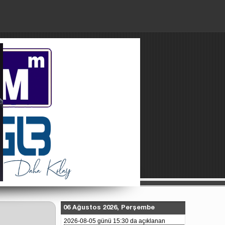
Paylaşılan Dosyalar
Künye
About Us
06 Ağustos 2026, Perşembe
2026-08-05 günü 15:30 da açıklanan