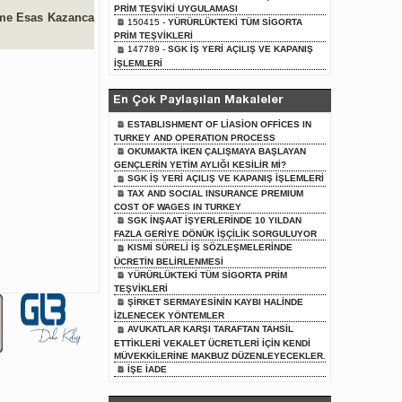
PRİM TEŞVİKİ UYGULAMASI
rime Esas Kazanca
150415 -
YÜRÜRLÜKTEKİ TÜM SİGORTA
PRİM TEŞVİKLERİ
147789 -
SGK İŞ YERİ AÇILIŞ VE KAPANIŞ
İŞLEMLERİ
En Çok Paylaşılan Makaleler
ESTABLISHMENT OF LİASİON OFFİCES IN
TURKEY AND OPERATION PROCESS
OKUMAKTA İKEN ÇALIŞMAYA BAŞLAYAN
GENÇLERİN YETİM AYLIĞI KESİLİR Mİ?
SGK İŞ YERİ AÇILIŞ VE KAPANIŞ İŞLEMLERİ
TAX AND SOCIAL INSURANCE PREMIUM
COST OF WAGES IN TURKEY
SGK İNŞAAT İŞYERLERİNDE 10 YILDAN
FAZLA GERİYE DÖNÜK İŞÇİLİK SORGULUYOR
KISMİ SÜRELİ İŞ SÖZLEŞMELERİNDE
ÜCRETİN BELİRLENMESİ
YÜRÜRLÜKTEKİ TÜM SİGORTA PRİM
TEŞVİKLERİ
ŞİRKET SERMAYESİNİN KAYBI HALİNDE
İZLENECEK YÖNTEMLER
AVUKATLAR KARŞI TARAFTAN TAHSİL
ETTİKLERİ VEKALET ÜCRETLERİ İÇİN KENDİ
MÜVEKKİLERİNE MAKBUZ DÜZENLEYECEKLER.
İŞE İADE