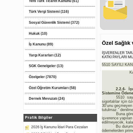
Yeni Türk Ticaret Kanunu (61)
Türk Vergi Sistemi (116)
Sosyal Güvenlik Sistemi (372)
Hukuk (10)
Özel Sağlık 
İş Kanunu (89)
İŞVERENLER TARA
Yargı Kararları (12)
KATKI PAYLARI M
5510 SAYILI KA
SGK Genelgeler (13)
K
Özelgeler (7870)
Özel Öğretim Kurumları (58)
2.2.4- İ
Sistemine Ödenen 
5510 say
Dernek Mevuzatı (24)
sigortalılar için 
30’unu geçmeyen öz
tutulmaz.” denilme
Buna göre,
işverence yapılan
Pratik Bilgiler
edilmeyecek, kalan
Bu durumd
2026 İş Kanunu İdari Para Cezaları
ödemelerden prime