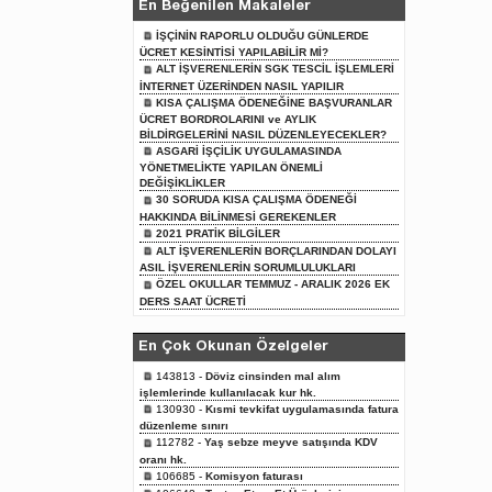
En Beğenilen Makaleler
İŞÇİNİN RAPORLU OLDUĞU GÜNLERDE
ÜCRET KESİNTİSİ YAPILABİLİR Mİ?
ALT İŞVERENLERİN SGK TESCİL İŞLEMLERİ
İNTERNET ÜZERİNDEN NASIL YAPILIR
KISA ÇALIŞMA ÖDENEĞİNE BAŞVURANLAR
ÜCRET BORDROLARINI ve AYLIK
BİLDİRGELERİNİ NASIL DÜZENLEYECEKLER?
ASGARİ İŞÇİLİK UYGULAMASINDA
YÖNETMELİKTE YAPILAN ÖNEMLİ
DEĞİŞİKLİKLER
30 SORUDA KISA ÇALIŞMA ÖDENEĞİ
HAKKINDA BİLİNMESİ GEREKENLER
2021 PRATİK BİLGİLER
ALT İŞVERENLERİN BORÇLARINDAN DOLAYI
ASIL İŞVERENLERİN SORUMLULUKLARI
ÖZEL OKULLAR TEMMUZ - ARALIK 2026 EK
DERS SAAT ÜCRETİ
En Çok Okunan Özelgeler
143813 -
Döviz cinsinden mal alım
işlemlerinde kullanılacak kur hk.
130930 -
Kısmi tevkifat uygulamasında fatura
düzenleme sınırı
112782 -
Yaş sebze meyve satışında KDV
oranı hk.
106685 -
Komisyon faturası