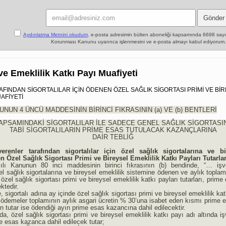
Aydınlatma Metnini okudum,
e-posta adresimin bülten aboneliği kapsamında 6698 sayılı 
Korunması Kanunu uyarınca işlenmesini ve e-posta almayı kabul ediyorum.
ve Emeklilik Katkı Payı Muafiyeti
FINDAN SİGORTALILAR İÇİN ÖDENEN ÖZEL SAĞLIK SİGORTASI PRİMİ VE BİR
UAFİYETİ
NUNUN 4 ÜNCÜ MADDESİNİN BİRİNCİ FIKRASININ (a) VE (b) BENTLERİ
APSAMINDAKİ SİGORTALILAR İLE SADECE GENEL SAĞLIK SİGORTASI
TABİ SİGORTALILARIN PRİME ESAS TUTULACAK KAZANÇLARINA
DAİR TEBLİĞ
şverenler tarafından sigortalılar için özel sağlık sigortalarına ve b
Özel Sağlık Sigortası Primi ve Bireysel Emeklilik Katkı Payları Tutarlar
ılı Kanunun 80 inci maddesinin birinci fıkrasının (b) bendinde, “… işve
özel sağlık sigortalarına ve bireysel emeklilik sistemine ödenen ve aylık topla
el sağlık sigortası primi ve bireysel emeklilik katkı payları tutarları, prim
ktedir.
 sigortalı adına ay içinde özel sağlık sigortası primi ve bireysel emeklilik kat
 ödemeler toplamının aylık asgari ücretin % 30’una isabet eden kısmı prime 
 tutar ise ödendiği ayın prime esas kazancına dahil edilecektir.
a, özel sağlık sigortası primi ve bireysel emeklilik katkı payı adı altında i
 esas kazanca dahil edilecek tutar;