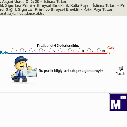
k Asgari Ücret X % 30 = İstisna Tutarı,
ık Sigortası Primi + Bireysel Emeklilik Katkı Payı – İstisna Tutarı = P
el Sağlık Sigortası Primi ve Bireysel Emeklilik Katkı Payı Tutarı,
asıtasıyla hesaplanacaktır.
Pratik bilgiyi Değerlendirin:
Çok
1
2
3
4
5
6
7
8
9
10
Kötü
İyi
Bu pratik bilgiyi arkadaşıma göndereyim
Yazdır