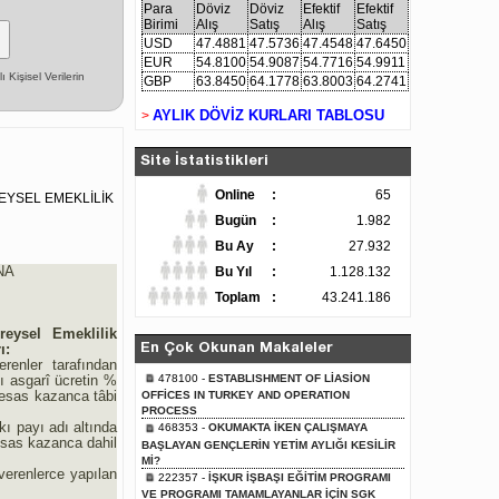
Para
Döviz
Döviz
Efektif
Efektif
Birimi
Alış
Satış
Alış
Satış
USD
47.4881
47.5736
47.4548
47.6450
EUR
54.8100
54.9087
54.7716
54.9911
Kişisel Verilerin
GBP
63.8450
64.1778
63.8003
64.2741
AYLIK DÖVİZ KURLARI TABLOSU
>
Site İstatistikleri
Online
:
65
EYSEL EMEKLİLİK
Bugün
:
1.982
Bu Ay
:
27.932
NA
Bu Yıl
:
1.128.132
Toplam
:
43.241.186
ireysel Emeklilik
ı:
En Çok Okunan Makaleler
renler tarafından
mı asgarî ücretin %
478100 -
ESTABLISHMENT OF LİASİON
e esas kazanca tâbi
OFFİCES IN TURKEY AND OPERATION
PROCESS
kı payı adı altında
468353 -
OKUMAKTA İKEN ÇALIŞMAYA
esas kazanca dahil
BAŞLAYAN GENÇLERİN YETİM AYLIĞI KESİLİR
Mİ?
şverenlerce yapılan
222357 -
İŞKUR İŞBAŞI EĞİTİM PROGRAMI
VE PROGRAMI TAMAMLAYANLAR İÇİN SGK