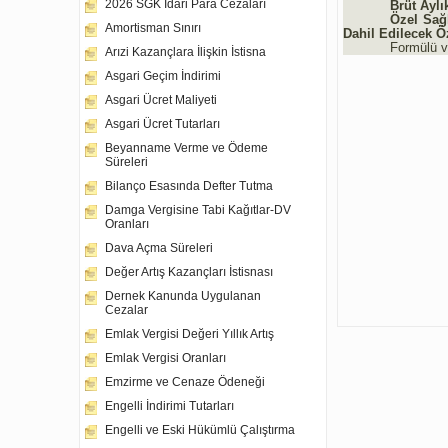
2026 SGK İdari Para Cezaları
Brüt Aylı
Özel Sağl
Amortisman Sınırı
Dahil Edilecek Öz
Formülü v
Arızi Kazançlara İlişkin İstisna
Asgari Geçim İndirimi
Asgari Ücret Maliyeti
Asgari Ücret Tutarları
Beyanname Verme ve Ödeme
Süreleri
Bilanço Esasında Defter Tutma
Damga Vergisine Tabi Kağıtlar-DV
Oranları
Dava Açma Süreleri
Değer Artış Kazançları İstisnası
Dernek Kanunda Uygulanan
Cezalar
Emlak Vergisi Değeri Yıllık Artış
Emlak Vergisi Oranları
Emzirme ve Cenaze Ödeneği
Engelli İndirimi Tutarları
Engelli ve Eski Hükümlü Çalıştırma