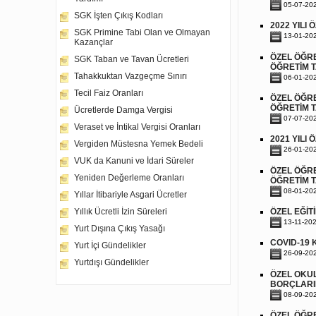
05-07-20
SGK İşten Çıkış Kodları
2022 YILI
SGK Primine Tabi Olan ve Olmayan
13-01-20
Kazançlar
ÖZEL ÖĞRE
SGK Taban ve Tavan Ücretleri
ÖĞRETİM T
Tahakkuktan Vazgeçme Sınırı
06-01-20
Tecil Faiz Oranları
ÖZEL ÖĞRE
ÖĞRETİM T
Ücretlerde Damga Vergisi
07-07-20
Veraset ve İntikal Vergisi Oranları
2021 YILI
Vergiden Müstesna Yemek Bedeli
26-01-20
VUK da Kanuni ve İdari Süreler
ÖZEL ÖĞRE
Yeniden Değerleme Oranları
ÖĞRETİM T
08-01-20
Yıllar İtibariyle Asgari Ücretler
Yıllık Ücretli İzin Süreleri
ÖZEL EĞİT
13-11-20
Yurt Dışına Çıkış Yasağı
COVID-19
Yurt İçi Gündelikler
26-09-20
Yurtdışı Gündelikler
ÖZEL OKUL
BORÇLARI
08-09-20
ÖZEL ÖĞRE