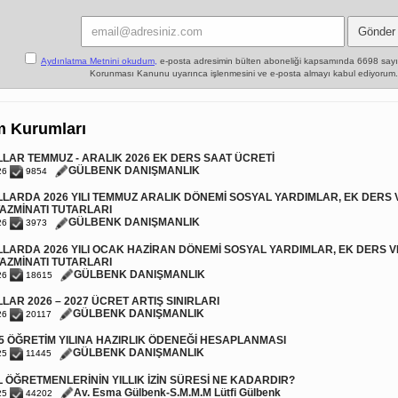
Aydınlatma Metnini okudum,
e-posta adresimin bülten aboneliği kapsamında 6698 sayılı 
Korunması Kanunu uyarınca işlenmesini ve e-posta almayı kabul ediyorum.
m Kurumları
LAR TEMMUZ - ARALIK 2026 EK DERS SAAT ÜCRETİ
GÜLBENK DANIŞMANLIK
26
9854
LARDA 2026 YILI TEMMUZ ARALIK DÖNEMİ SOSYAL YARDIMLAR, EK DERS V
AZMİNATI TUTARLARI
GÜLBENK DANIŞMANLIK
26
3973
LARDA 2026 YILI OCAK HAZİRAN DÖNEMİ SOSYAL YARDIMLAR, EK DERS VE
AZMİNATI TUTARLARI
GÜLBENK DANIŞMANLIK
26
18615
LAR 2026 – 2027 ÜCRET ARTIŞ SINIRLARI
GÜLBENK DANIŞMANLIK
26
20117
5 ÖĞRETİM YILINA HAZIRLIK ÖDENEĞİ HESAPLANMASI
GÜLBENK DANIŞMANLIK
25
11445
 ÖĞRETMENLERİNİN YILLIK İZİN SÜRESİ NE KADARDIR?
Av. Esma Gülbenk-S.M.M.M Lütfi Gülbenk
25
44202