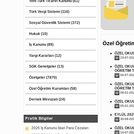
Yeni Türk Ticaret Kanunu (61)
Türk Vergi Sistemi (116)
Sosyal Güvenlik Sistemi (372)
Hukuk (10)
Özel Öğreti
İş Kanunu (89)
ÖZEL OKUL
Yargı Kararları (12)
23-07-20
ÖZEL OKUL
SGK Genelgeler (13)
ÖĞRETİM T
04-07-20
Özelgeler (7870)
ÖZEL OKUL
ÖĞRETİM T
Özel Öğretim Kurumları (58)
06-01-20
Dernek Mevuzatı (24)
ÖZEL OKUL
05-01-20
EYLÜL 202
Pratik Bilgiler
30-09-20
ÖZEL OKUL
2026 İş Kanunu İdari Para Cezaları
10-07-20