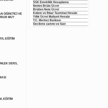
SSK Emeklilik Hesaplama
Netten Brüte Ücret
Brütten Nete Ücret
Kıdem ve İhbar Tazminat Hesabı
N ÖĞRETİCİ VE
Yıllık Ücret Maliyeti Hesabı
TURUR MU?
T.C. Merkez Bankası
Gecikme zammı ve faizi
S, EĞİTİM
ÜM,EK DERS,
MASI
, EĞİTİM