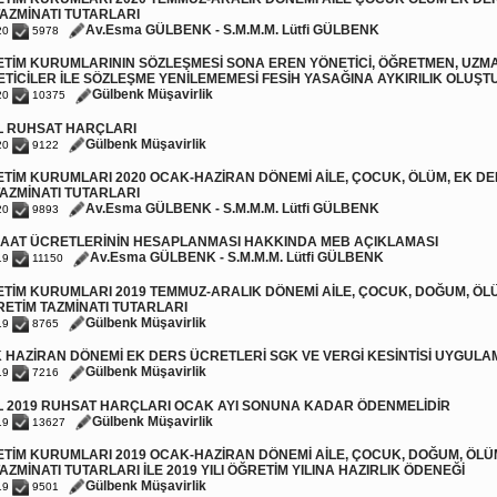
AZMİNATI TUTARLARI
Av.Esma GÜLBENK - S.M.M.M. Lütfi GÜLBENK
20
5978
TİM KURUMLARININ SÖZLEŞMESİ SONA EREN YÖNETİCİ, ÖĞRETMEN, UZMA
TİCİLER İLE SÖZLEŞME YENİLEMEMESİ FESİH YASAĞINA AYKIRILIK OLUŞ
Gülbenk Müşavirlik
20
10375
L RUHSAT HARÇLARI
Gülbenk Müşavirlik
20
9122
TİM KURUMLARI 2020 OCAK-HAZİRAN DÖNEMİ AİLE, ÇOCUK, ÖLÜM, EK DER
AZMİNATI TUTARLARI
Av.Esma GÜLBENK - S.M.M.M. Lütfi GÜLBENK
20
9893
SAAT ÜCRETLERİNİN HESAPLANMASI HAKKINDA MEB AÇIKLAMASI
Av.Esma GÜLBENK - S.M.M.M. Lütfi GÜLBENK
19
11150
TİM KURUMLARI 2019 TEMMUZ-ARALIK DÖNEMİ AİLE, ÇOCUK, DOĞUM, ÖL
RETİM TAZMİNATI TUTARLARI
Gülbenk Müşavirlik
19
8765
 HAZİRAN DÖNEMİ EK DERS ÜCRETLERİ SGK VE VERGİ KESİNTİSİ UYGULA
Gülbenk Müşavirlik
19
7216
L 2019 RUHSAT HARÇLARI OCAK AYI SONUNA KADAR ÖDENMELİDİR
Gülbenk Müşavirlik
19
13627
TİM KURUMLARI 2019 OCAK-HAZİRAN DÖNEMİ AİLE, ÇOCUK, DOĞUM, ÖLÜM
AZMİNATI TUTARLARI İLE 2019 YILI ÖĞRETİM YILINA HAZIRLIK ÖDENEĞİ
Gülbenk Müşavirlik
19
9501