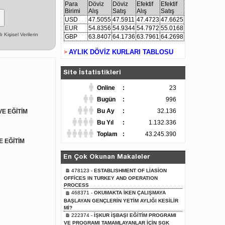
Para
Döviz
Döviz
Efektif
Efektif
Birimi
Alış
Satış
Alış
Satış
USD
47.5055
47.5911
47.4723
47.6625
EUR
54.8356
54.9344
54.7972
55.0168
Kişisel Verilerin
GBP
63.8407
64.1736
63.7961
64.2698
AYLIK DÖVİZ KURLARI TABLOSU
>
Site İstatistikleri
Online
:
23
Bugün
:
996
Bu Ay
:
32.136
E EĞİTİM
Bu Yıl
:
1.132.336
Toplam
:
43.245.390
 EĞİTİM
En Çok Okunan Makaleler
478123 -
ESTABLISHMENT OF LİASİON
OFFİCES IN TURKEY AND OPERATION
PROCESS
468371 -
OKUMAKTA İKEN ÇALIŞMAYA
BAŞLAYAN GENÇLERİN YETİM AYLIĞI KESİLİR
Mİ?
222374 -
İŞKUR İŞBAŞI EĞİTİM PROGRAMI
VE PROGRAMI TAMAMLAYANLAR İÇİN SGK