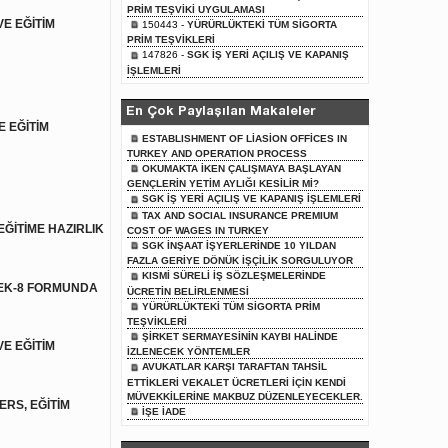
PRİM TEŞVİKİ UYGULAMASI
E EĞİTİM
150443 -
YÜRÜRLÜKTEKİ TÜM SİGORTA
PRİM TEŞVİKLERİ
147826 -
SGK İŞ YERİ AÇILIŞ VE KAPANIŞ
İŞLEMLERİ
En Çok Paylaşılan Makaleler
 EĞİTİM
ESTABLISHMENT OF LİASİON OFFİCES IN
TURKEY AND OPERATION PROCESS
OKUMAKTA İKEN ÇALIŞMAYA BAŞLAYAN
GENÇLERİN YETİM AYLIĞI KESİLİR Mİ?
SGK İŞ YERİ AÇILIŞ VE KAPANIŞ İŞLEMLERİ
TAX AND SOCIAL INSURANCE PREMIUM
ĞİTİME HAZIRLIK
COST OF WAGES IN TURKEY
SGK İNŞAAT İŞYERLERİNDE 10 YILDAN
FAZLA GERİYE DÖNÜK İŞÇİLİK SORGULUYOR
KISMİ SÜRELİ İŞ SÖZLEŞMELERİNDE
EK-8 FORMUNDA
ÜCRETİN BELİRLENMESİ
YÜRÜRLÜKTEKİ TÜM SİGORTA PRİM
TEŞVİKLERİ
ŞİRKET SERMAYESİNİN KAYBI HALİNDE
E EĞİTİM
İZLENECEK YÖNTEMLER
AVUKATLAR KARŞI TARAFTAN TAHSİL
ETTİKLERİ VEKALET ÜCRETLERİ İÇİN KENDİ
MÜVEKKİLERİNE MAKBUZ DÜZENLEYECEKLER.
ERS, EĞİTİM
İŞE İADE