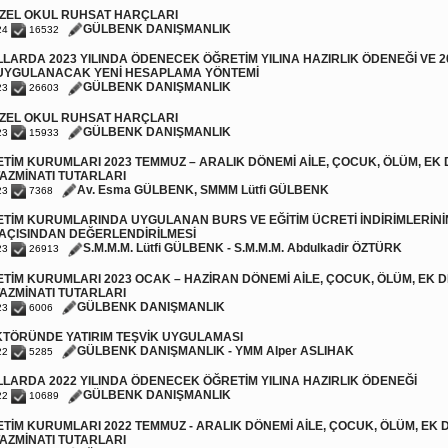
 ÖZEL OKUL RUHSAT HARÇLARI
GÜLBENK DANIŞMANLIK
24
16532
LARDA 2023 YILINDA ÖDENECEK ÖĞRETİM YILINA HAZIRLIK ÖDENEĞİ VE 2
 UYGULANACAK YENİ HESAPLAMA YÖNTEMİ
GÜLBENK DANIŞMANLIK
23
26603
 ÖZEL OKUL RUHSAT HARÇLARI
GÜLBENK DANIŞMANLIK
23
15933
TİM KURUMLARI 2023 TEMMUZ – ARALIK DÖNEMİ AİLE, ÇOCUK, ÖLÜM, EK D
AZMİNATI TUTARLARI
Av. Esma GÜLBENK, SMMM Lütfi GÜLBENK
23
7368
TİM KURUMLARINDA UYGULANAN BURS VE EĞİTİM ÜCRETİ İNDİRİMLERİNİ
 AÇISINDAN DEĞERLENDİRİLMESİ
S.M.M.M. Lütfi GÜLBENK - S.M.M.M. Abdulkadir ÖZTÜRK
23
26913
TİM KURUMLARI 2023 OCAK – HAZİRAN DÖNEMİ AİLE, ÇOCUK, ÖLÜM, EK D
AZMİNATI TUTARLARI
GÜLBENK DANIŞMANLIK
23
6006
KTÖRÜNDE YATIRIM TEŞVİK UYGULAMASI
GÜLBENK DANIŞMANLIK - YMM Alper ASLIHAK
22
5285
LARDA 2022 YILINDA ÖDENECEK ÖĞRETİM YILINA HAZIRLIK ÖDENEĞİ
GÜLBENK DANIŞMANLIK
22
10689
TİM KURUMLARI 2022 TEMMUZ - ARALIK DÖNEMİ AİLE, ÇOCUK, ÖLÜM, EK D
AZMİNATI TUTARLARI