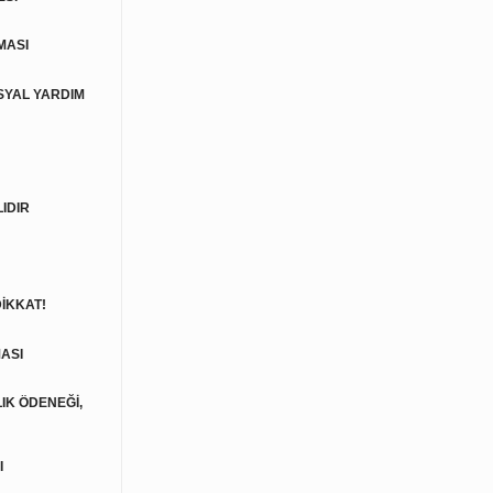
MASI
SYAL YARDIM
IDIR
İKKAT!
ASI
LIK ÖDENEĞİ,
I