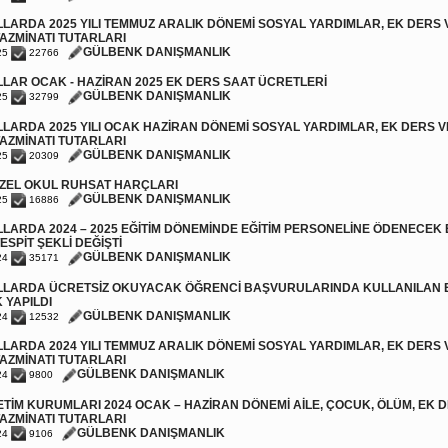
LARDA 2025 YILI TEMMUZ ARALIK DÖNEMİ SOSYAL YARDIMLAR, EK DERS V
AZMİNATI TUTARLARI
GÜLBENK DANIŞMANLIK
25
22766
LAR OCAK - HAZİRAN 2025 EK DERS SAAT ÜCRETLERİ
GÜLBENK DANIŞMANLIK
25
32799
LARDA 2025 YILI OCAK HAZİRAN DÖNEMİ SOSYAL YARDIMLAR, EK DERS VE
AZMİNATI TUTARLARI
GÜLBENK DANIŞMANLIK
25
20309
 ÖZEL OKUL RUHSAT HARÇLARI
GÜLBENK DANIŞMANLIK
25
16886
LARDA 2024 – 2025 EĞİTİM DÖNEMİNDE EĞİTİM PERSONELİNE ÖDENECEK E
ESPİT ŞEKLİ DEĞİŞTİ
GÜLBENK DANIŞMANLIK
24
35171
LLARDA ÜCRETSİZ OKUYACAK ÖĞRENCİ BAŞVURULARINDA KULLANILAN 
 YAPILDI
GÜLBENK DANIŞMANLIK
24
12532
LARDA 2024 YILI TEMMUZ ARALIK DÖNEMİ SOSYAL YARDIMLAR, EK DERS V
AZMİNATI TUTARLARI
GÜLBENK DANIŞMANLIK
24
9800
TİM KURUMLARI 2024 OCAK – HAZİRAN DÖNEMİ AİLE, ÇOCUK, ÖLÜM, EK D
AZMİNATI TUTARLARI
GÜLBENK DANIŞMANLIK
24
9106