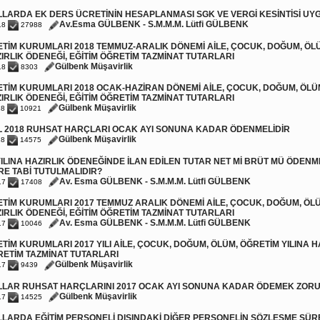
LARDA EK DERS ÜCRETİNİN HESAPLANMASI SGK VE VERGİ KESİNTİSİ UY
Av.Esma GÜLBENK - S.M.M.M. Lütfi GÜLBENK
18
27988
TİM KURUMLARI 2018 TEMMUZ-ARALIK DÖNEMİ AİLE, ÇOCUK, DOĞUM, ÖL
ZIRLIK ÖDENEĞİ, EĞİTİM ÖĞRETİM TAZMİNAT TUTARLARI
Gülbenk Müşavirlik
18
8303
TİM KURUMLARI 2018 OCAK-HAZİRAN DÖNEMİ AİLE, ÇOCUK, DOĞUM, ÖLÜ
ZIRLIK ÖDENEĞİ, EĞİTİM ÖĞRETİM TAZMİNAT TUTARLARI
Gülbenk Müşavirlik
18
10921
L 2018 RUHSAT HARÇLARI OCAK AYI SONUNA KADAR ÖDENMELİDİR
Gülbenk Müşavirlik
18
14575
ILINA HAZIRLIK ÖDENEĞİNDE İLAN EDİLEN TUTAR NET Mİ BRÜT MÜ ÖDENM
RE TABİ TUTULMALIDIR?
Av. Esma GÜLBENK - S.M.M.M. Lütfi GÜLBENK
17
17408
TİM KURUMLARI 2017 TEMMUZ ARALIK DÖNEMİ AİLE, ÇOCUK, DOĞUM, ÖL
ZIRLIK ÖDENEĞİ, EĞİTİM ÖĞRETİM TAZMİNAT TUTARLARI
Av. Esma GÜLBENK - S.M.M.M. Lütfi GÜLBENK
17
10046
TİM KURUMLARI 2017 YILI AİLE, ÇOCUK, DOĞUM, ÖLÜM, ÖĞRETİM YILINA H
RETİM TAZMİNAT TUTARLARI
Gülbenk Müşavirlik
17
9439
LLAR RUHSAT HARÇLARINI 2017 OCAK AYI SONUNA KADAR ÖDEMEK ZOR
Gülbenk Müşavirlik
17
14525
LARDA EĞİTİM PERSONELİ DIŞINDAKİ DİĞER PERSONELİN SÖZLEŞME SÜR