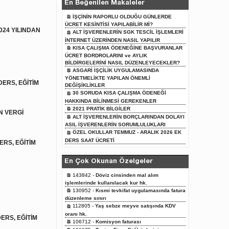
En Beğenilen Makaleler
İŞÇİNİN RAPORLU OLDUĞU GÜNLERDE
ÜCRET KESİNTİSİ YAPILABİLİR Mİ?
024 YILINDAN
ALT İŞVERENLERİN SGK TESCİL İŞLEMLERİ
İNTERNET ÜZERİNDEN NASIL YAPILIR
KISA ÇALIŞMA ÖDENEĞİNE BAŞVURANLAR
ÜCRET BORDROLARINI ve AYLIK
BİLDİRGELERİNİ NASIL DÜZENLEYECEKLER?
ASGARİ İŞÇİLİK UYGULAMASINDA
YÖNETMELİKTE YAPILAN ÖNEMLİ
ERS, EĞİTİM
DEĞİŞİKLİKLER
30 SORUDA KISA ÇALIŞMA ÖDENEĞİ
HAKKINDA BİLİNMESİ GEREKENLER
2021 PRATİK BİLGİLER
N VERGİ
ALT İŞVERENLERİN BORÇLARINDAN DOLAYI
ASIL İŞVERENLERİN SORUMLULUKLARI
ÖZEL OKULLAR TEMMUZ - ARALIK 2026 EK
DERS SAAT ÜCRETİ
ERS, EĞİTİM
En Çok Okunan Özelgeler
143842 -
Döviz cinsinden mal alım
işlemlerinde kullanılacak kur hk.
130952 -
Kısmi tevkifat uygulamasında fatura
düzenleme sınırı
112805 -
Yaş sebze meyve satışında KDV
oranı hk.
ERS, EĞİTİM
106712 -
Komisyon faturası