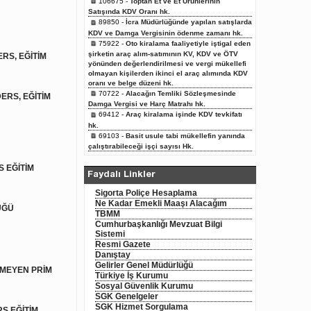
106675 -
Toptan Et ve Et Ürünlerinin
Satışında KDV Oranı hk.
89850 -
İcra Müdürlüğünde yapılan satışlarda
KDV ve Damga Vergisinin ödenme zamanı hk.
75922 -
Oto kiralama faaliyetiyle iştigal eden
şirketin araç alım-satımının KV, KDV ve ÖTV
RS, EĞİTİM
yönünden değerlendirilmesi ve vergi mükellefi
olmayan kişilerden ikinci el araç alımında KDV
oranı ve belge düzeni hk.
70722 -
Alacağın Temliki Sözleşmesinde
ERS, EĞİTİM
Damga Vergisi ve Harç Matrahı hk.
69412 -
Araç kiralama işinde KDV tevkifatı
hk.
69103 -
Basit usule tabi mükellefin yanında
çalıştırabileceği işçi sayısı Hk.
 EĞİTİM
Faydalı Linkler
Sigorta Poliçe Hesaplama
Ne Kadar Emekli Maaşı Alacağım
ÜĞÜ
TBMM
Cumhurbaşkanlığı Mevzuat Bilgi
Sistemi
Resmi Gazete
Danıştay
Gelirler Genel Müdürlüğü
NMEYEN PRİM
Türkiye İş Kurumu
Sosyal Güvenlik Kurumu
SGK Genelgeler
SGK Hizmet Sorgulama
S EĞİTİM