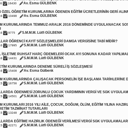
Av. Esma GÜLBENK
16
16430
 ÖZEL ÖĞRETİM KURUMLARINA ÖDENEN EĞİTİM ÜCRETLERİNİN GERİ ALIN
Av. Esma GÜLBENK
16
10498
TİM KURUMLARINDA TEMMUZ-ARALIK 2016 DÖNEMİNDE UYGULANACAK SO
I
S.M.M.M. Lütfi GÜLBENK
16
9775
LAR ÖĞRENCİ KAYIT SÖZLEŞMELERİ DAMGA VERGİSİNE TABİ MİDİR?
S.M.M.M. Lütfi GÜLBENK
16
17995
L İŞLETME RUHSAT HARÇ ÖDEMELERİ OCAK AYI SONUNA KADAR YAPILMAL
S.M.M.M. Lütfi GÜLBENK
16
14431
ETİM KURUMLARINDA DENEME SÜRELİ İŞ SÖZLEŞMESİ
Av. Esma Gülbenk
16
15408
İM KURUMLARINDA ÇALIŞACAK PERSONELİN İŞE BAŞLAMA TARİHLERİNE D
S.M.M.M. Lütfi GÜLBENK
15
16756
LLARDA ÖDENMESİ ZORUNLU ÇOCUK YARDIMININ VERGİ VE SGK UYGULAM
S.M.M.M. Lütfi GÜLBENK
15
14501
İM KURUMLARI 2016 YILI AİLE, ÇOCUK, DOĞUM, ÖLÜM, EĞİTİM YILINA HAZIR
RETİM TAZMİNAT TUTARLARI
S.M.M.M. Lütfi GÜLBENK
15
13248
LARDA EĞİTİME HAZIRLIK ÖDENEĞİ VERİLMESİ VERGİ SGK UYGULAMALAR
S.M.M.M. Lütfi GÜLBENK
15
42271