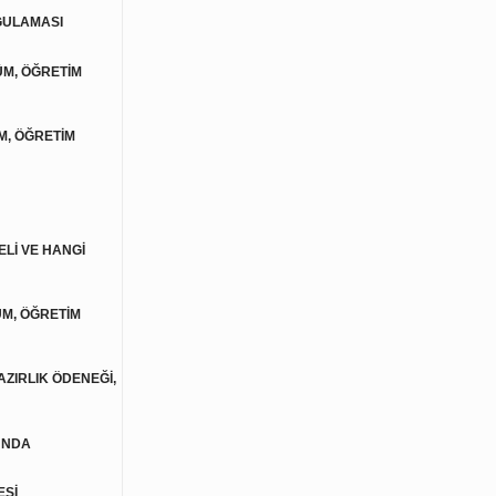
GULAMASI
ÜM, ÖĞRETİM
M, ÖĞRETİM
ELİ VE HANGİ
ÜM, ÖĞRETİM
AZIRLIK ÖDENEĞİ,
UNDA
ESİ