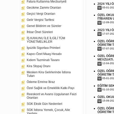
Fatura Kullanma Mecburiyeti
2024 YILI
Gecikme Zammı Oranları
05-01-20
Geçici Vergi Oranları
ÖZEL OKUL
İTİBAREN
Gelir Vergisi Tarifesi
12-09-20
Genel Bildirim ve Süreler
2023 YILI
İhbar Önel Süreleri
17-07-20
İŞ KANUNU İLE İLGİLİ TÜM
ÖZEL ÖĞRE
YÖNETMELİKLER
ÖĞRETİM T
İşsizlik Sigortası Primleri
07-07-20
Kapıcı Özet Maaş Hesabı
ÖZEL ÖĞRE
MEVZUATI
Kıdem Tazminatı Tavanı
12-04-20
Kira Stopaj Oranı
ÖZEL ÖĞRE
Mesken Kira Gelirlerinde İstisna
ÖĞRETİM T
Tutarı
05-01-20
Ödeme Emrine İtiraz
EĞİTİM SE
Özel Sağlık ve Emeklilik Katkı Payı
01-10-20
Reeskont ve Avans Uygulanan Faizi
ÖZEL OKUL
Oranları
15-09-20
SGK Eksik Gün Nedenleri
ÖZEL ÖĞRE
SGK İstisna Yemek, Çocuk, Aile
ÖĞRETİM T
Yardımı