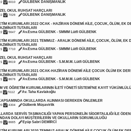
GÜLBENK DANIŞMANLIK
22
6010
 ÖZEL OKUL RUHSAT HARÇLARI
GÜLBENK DANIŞMANLIK
22
7026
TİM KURUMLARI 2022 OCAK - HAZİRAN DÖNEMİ AİLE, ÇOCUK, ÖLÜM, EK DE
AZMİNATI TUTARLARI
Av.Esma GÜLBENK - SMMM Lütfi GÜLBENK
22
5647
TİM KURUMLARI 2021 TEMMUZ - ARALIK DÖNEMİ AİLE, ÇOCUK, ÖLÜM, EK D
AZMİNATI TUTARLARI
Av.Esma GÜLBENK - SMMM Lütfi GÜLBENK
21
7710
 ÖZEL OKUL RUHSAT HARÇLARI
Av.Esma GÜLBENK - S.M.M.M. Lütfi GÜLBENK
21
8619
TİM KURUMLARI 2021 OCAK-HAZİRAN DÖNEMİ AİLE ÇOCUK ÖLÜM EK DERS
AZMİNATI TUTARLARI
Av.Esma GÜLBENK - S.M.M.M. Lütfi GÜLBENK
21
8676
İM VE ÖĞRETİM KURUMLARININ İLETİ YÖNETİ SİSTEMİ’NE KAYIT YÜKÜMLÜL
Av. Taha Kavlakoğlu
20
5112
 KAPSAMINDA OKULLARDA ALINMASI GEREKEN ÖNLEMLER
Gülbenk Müşavirlik
20
4304
LARDA SERVİS TAŞIMACILIĞI YAPAN PERSONELİN SİGORTALILIĞI İLE ÖDE
NDAN DOLAYI MÜŞTERİLERİN VE OKULLARIN SORUMLULUĞU
Eyüp Sabri DEMİRCİ
20
8665
TİM KURUMLARI 2020 TEMMUZ-ARALIK DÖNEMİ AİLE ÇOCUK ÖLÜM EK DER